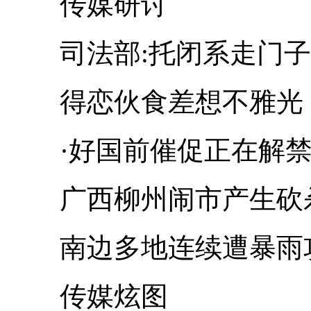
传媒研讨
司法部:托闭系走门子
得恋伙食差想不雅光 
·好国前催促正在解禁
广西柳州闹市产生砍杀
南边多地连续遭暴雨攻
传媒炫图