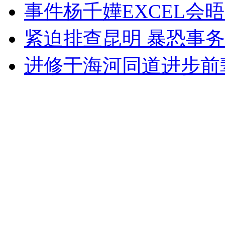
事件杨千嬅EXCEL会
紧迫排查昆明 暴恐事
进修于海河同道进步前